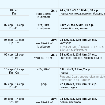
10 сер
24 т, 120 м3, 15.6 ldm, 38 e.p.
Пн
повна, часткова, верхня, бокова, 
тент 120м3
із ліфтом
07 сер - 14 сер
< 2т, 20м3
0.8 т, 25 м3, 5 ldm, 10 e.p.
Пт - Пт
із ліфтом
повна, бокова, задня
05 сер - 13 сер
24 т, 92 м3, 13.6 ldm, 34 e.p.
Ср - Чт
часткова
тент 82–92 м3
із ліфтом
YRA GALIMYBĖ KRAUTIS IR PRIST
AŽOMIS MAŠINOMIS.
06 сер - 11 сер
24 т, 92 м3, 13.6 ldm, 34 e.p.
Чт - Вт
часткова, верхня, бокова, задня
тент 82–92 м3
10 сер - 12 сер
< 2т, 20м3
0.8 т, 4 м3, 2 ldm, 2 e.p.
Пн - Ср
повна
Furgonai 2pall, supergreitas pristat
deliveries in all Europe! !
07 сер - 14 сер
реф
22 т, 84 м3, 13.6 ldm, 33 e.p.
Пт - Пт
повна, задня
06 сер - 14 сер
24 т, 92 м3, 13.6 ldm, 34 e.p.
Чт - Пт
повна, часткова
тент 82–92 м3