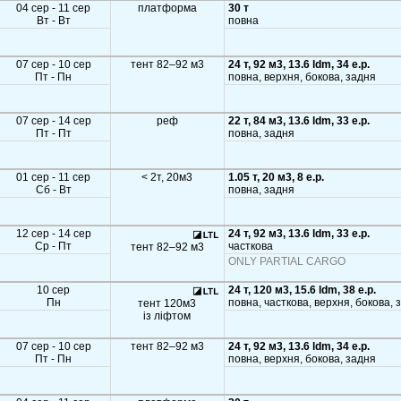
04 сер - 11 сер
платформа
30 т
Вт - Вт
повна
07 сер - 10 сер
тент 82–92 м3
24 т, 92 м3, 13.6 ldm, 34 e.p.
Пт - Пн
повна, верхня, бокова, задня
07 сер - 14 сер
реф
22 т, 84 м3, 13.6 ldm, 33 e.p.
Пт - Пт
повна, задня
01 сер - 11 сер
< 2т, 20м3
1.05 т, 20 м3, 8 e.p.
Сб - Вт
повна, задня
12 сер - 14 сер
24 т, 92 м3, 13.6 ldm, 33 e.p.
Ср - Пт
часткова
тент 82–92 м3
ONLY PARTIAL CARGO
10 сер
24 т, 120 м3, 15.6 ldm, 38 e.p.
Пн
повна, часткова, верхня, бокова, 
тент 120м3
із ліфтом
07 сер - 10 сер
тент 82–92 м3
24 т, 92 м3, 13.6 ldm, 34 e.p.
Пт - Пн
повна, верхня, бокова, задня