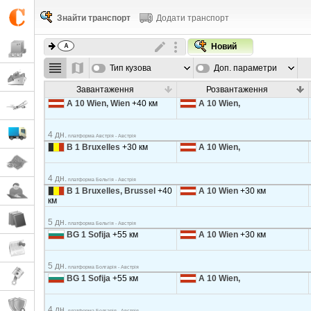
Знайти транспорт
Додати транспорт
Новий
Тип кузова
Доп. параметри
Завантаження
Розвантаження
A 10 Wien, Wien
+40 км
A 10 Wien,
4 дн.
платформа Австрія - Австрія
B 1 Bruxelles
+30 км
A 10 Wien,
4 дн.
платформа Бельгія - Австрія
B 1 Bruxelles, Brussel
+40
A 10 Wien
+30 км
км
5 дн.
платформа Бельгія - Австрія
BG 1 Sofija
+55 км
A 10 Wien
+30 км
5 дн.
платформа Болгарія - Австрія
BG 1 Sofija
+55 км
A 10 Wien,
4 дн.
платформа Болгарія - Австрія