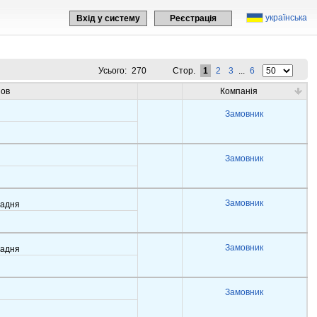
українська
Вхід у систему
Реєстрація
Усього:
270
Стор.
1
2
3
...
6
зов
Компанія
Замовник
Замовник
Замовник
задня
Замовник
задня
Замовник