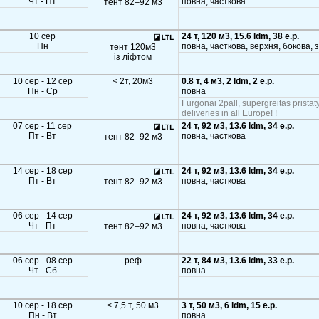
Чт - Пт
повна, часткова
тент 82–92 м3
10 сер
24 т, 120 м3, 15.6 ldm, 38 e.p.
Пн
повна, часткова, верхня, бокова, 
тент 120м3
із ліфтом
10 сер - 12 сер
< 2т, 20м3
0.8 т, 4 м3, 2 ldm, 2 e.p.
Пн - Ср
повна
Furgonai 2pall, supergreitas pristat
deliveries in all Europe! !
07 сер - 11 сер
24 т, 92 м3, 13.6 ldm, 34 e.p.
Пт - Вт
повна, часткова
тент 82–92 м3
14 сер - 18 сер
24 т, 92 м3, 13.6 ldm, 34 e.p.
Пт - Вт
повна, часткова
тент 82–92 м3
06 сер - 14 сер
24 т, 92 м3, 13.6 ldm, 34 e.p.
Чт - Пт
повна, часткова
тент 82–92 м3
06 сер - 08 сер
реф
22 т, 84 м3, 13.6 ldm, 33 e.p.
Чт - Сб
повна
10 сер - 18 сер
< 7,5 т, 50 м3
3 т, 50 м3, 6 ldm, 15 e.p.
Пн - Вт
повна