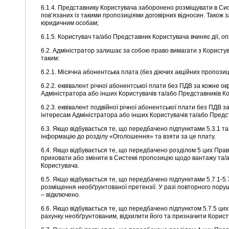
6.1.4. Представнику Користувача заборонено розміщувати в Сис
пов’язаних із такими пропозиціями договірних відносин. Також
юридичним особам;
6.1.5. Користувач та/або Представник Користувача вчиняє дії, оп
6.2. Адміністратор залишає за собою право вимагати з Користув
таким:
6.2.1. Місячна абонентська плата (без діючих акційних пропози
6.2.2. еквівалент річної абонентської плати без ПДВ за кожне
Адміністратора або інших Користувачів та/або Представників Корис
6.2.3. еквівалент подвійної річної абонентської плати без ПД
інтересам Адміністратора або інших Користувачів та/або Предста
6.3. Якщо відбувається те, що передбачено підпунктами 5.3.1 
інформацію до розділу «Оголошення» та взяти за це плату.
6.4. Якщо відбувається те, що передбачено розділом 5 цих Пра
приховати або змінити в Системі пропозицію щодо вантажу та/а
Користувача.
6.5. Якщо відбувається те, що передбачено підпунктами 5.7.1-
розміщення необґрунтованої претензії. У разі повторного пор
– відключено.
6.6. Якщо відбувається те, що передбачено підпунктом 5.7.5 ц
рахунку необґрунтованим, відхилити його та призначити Корист