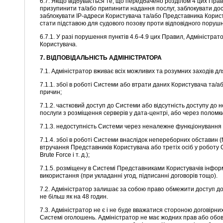
6.7. Якщо відбувається те, що передбачено розділом 4 цих Пр
призупинити та/або припинити надання послуг, заблокувати дост
заблокувати IP-адреси Користувача та/або Представника Корист
стати підставою для судового позову проти відповідного порушн
6.7.1. У разі порушення пунктів 4.6-4.9 цих Правил, Адміністр
Користувача.
7. ВІДПОВІДАЛЬНІСТЬ АДМІНІСТРАТОРА
7.1. Адміністратор вживає всіх можливих та розумних заходів д
7.1.1. збої в роботі Системи або втрати даних Користувача та/
причин;
7.1.2. частковий доступ до Системи або відсутність доступу до
послуги з розміщення серверів у дата-центрі, або через поломки
7.1.3. недоступність Системи через неналежне функціонування
7.1.4. збої в роботі Системи внаслідок непереборних обставин 
втручання Представників Користувача або третіх осіб у роботу Си
Brute Force і т. д.);
7.1.5. розміщену в Системі Представниками Користувачів інформ
використання (при укладанні угод, підписанні договорів тощо).
7.2. Адміністратор залишає за собою право обмежити доступ до
не більш як на 48 годин.
7.3. Адміністратор не є і не буде вважатися стороною договірн
Системі оголошень. Адміністратор не має жодних прав або обов’я