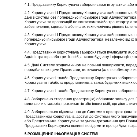
4.1. Представнику Користувача забороняється втручатися або н
4.2. Користувачеві і Представнику Користувача забороняється 
дані в Системі без попередньої письмової згоди Адміністратор
Користувача та пропозицій по вантажам та/або транспорту, а т
забезпечення, сценаріїв або інших технологічних рішень (але 
4.3. Користувачеві і Представнику Користувача забороняється 
попередньої письмової згоди Адміністратора, незалежно від їх 
Користувача.
4.4. Представнику Користувача забороняється публікувати або
Адміністратора або третіх осіб, а також будь яку інформацію, 
4.5. Дані Системи жодним чином не повинні поширювати, переда
передбачених цими Правилами, включаючи (але не обмежуючись 
4.6. Користувачеві та/або Представнику Користувача забороняє
Користувачів та/або їх представників, а також будь-яких інших 
4.7. Користувачеві та/або Представнику Користувача забороняє
4.8. Заборонено створення (реєстрацію) облікового запису для 
включаючи стажерів, практикантів або інших осіб, що діють тим
4.9. Забороняється підключення до Системи з пристрою (комп’
Представником Користувача, доступ до Системи якого призупине
або Представника Користувача за умови дотримання цих Правил.
Представник Користувача повинні повідомити про це Адміністрат
5.РОЗМІЩЕННЯ ІНФОРМАЦІЇ В СИСТЕМІ