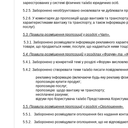
зареєстрованих у системі фізичних та/або юридичних осіб.
5.2.5. Заборонено необґрунтовано оновлювати чи дублювати пр
5.2.6. У коментарях до пропозицій щодо вантажів та транспорт
характеристиками вантажу та транспорту, а також інформацію р
послуг).
5.3.
Правила розміщення пропозиції у розділі «Чат».
5.3.1. Заборонено розміщувати інформацію рекламного характер
товари, що продаються ними, послуги, що надаються ними тощо
5.4.
Правила розміщення пропозицій у розділах «Форум» та «
5.4.1. Заборонено у конкретній темі у розділі «Форум» висловлю
5.4.2. Заборонено створювати теми та/або писати повідомлення
рекламну інформацію (включаючи будь-яку рекламу фізичн
пропозицію купити продукт;
пропозицію послуг;
пропозицію щодо вантажу чи транспорту;
несплачені рахунки;
відгуки про Користувача та/або Представника Користува
5.5.
Правила розміщення пропозиції у розділі «Оголошення».
5.5.1. Заборонено розміщувати оголошення без надання контак
5.5.2. Заборонено розміщувати оголошення, що не відповідають