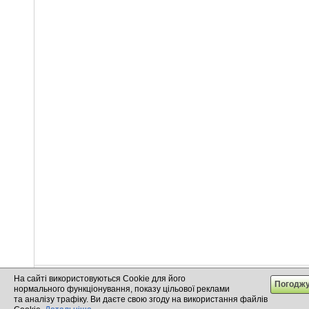
На сайті використовуються Cookie для його
info@cargo.lt
+370 655 17777
+380 50 337-20-47
нормального функціонування, показу цільової реклами
+371 258 92085
+48 732-083-262
та аналізу трафіку. Ви даєте свою згоду на використання файлів