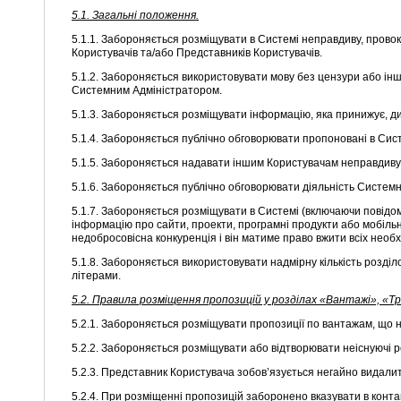
5.1. Загальні положення.
5.1.1. Забороняється розміщувати в Системі неправдиву, прово
Користувачів та/або Представників Користувачів.
5.1.2. Забороняється використовувати мову без цензури або ін
Системним Адміністратором.
5.1.3. Забороняється розміщувати інформацію, яка принижує, дис
5.1.4. Забороняється публічно обговорювати пропоновані в Систе
5.1.5. Забороняється надавати іншим Користувачам неправдиву
5.1.6. Забороняється публічно обговорювати діяльність Системн
5.1.7. Забороняється розміщувати в Системі (включаючи повідо
інформацію про сайти, проекти, програмні продукти або мобільн
недобросовісна конкуренція і він матиме право вжити всіх необх
5.1.8. Забороняється використовувати надмірну кількість розділо
літерами.
5.2. Правила розміщення пропозицій у розділах «Вантажі», «T
5.2.1. Забороняється розміщувати пропозиції по вантажам, що
5.2.2. Забороняється розміщувати або відтворювати неіснуючі 
5.2.3. Представник Користувача зобов’язується негайно видали
5.2.4. При розміщенні пропозицій заборонено вказувати в конт