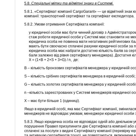
5.8.
Спеціальні мітки та відмітні знаки в Системі.
5.8.1. «Сертифікат компанії CargoGarant» — це відмітний знак 
компанії: транспортний сертифікат та сертифікат експедитора.
5.8.2. Умови отримання Сертифіката компанії:
у юридичної особи має бути чинний договір з Адміністраторо
стаж роботи юридичної особи у Системі має становити не мен
юридична особа не повинна мати негативних рейтингових бал
мають бути своєчасно сплачені рахунки юридичної особи за п
юридична особа має набрати достатню кількість балів за се
бали залежно від рівня сертифікату менеджера). Достатня кі
X
= (1×B
+ 2×S
+ 3×G)
/ n,
де:
В – кількість бронзових сертифікатів менеджера у юридичній осо
S – кількість срібних сертифікатів менеджера в юридичній особі;
G – кількість золотих сертифікатів менеджера у юридичній особі
n –кількість зареєстрованих у Системі менеджерів юридичної ос
Х – має бути більше 1 (одиниці).
Якщо в юридичній особі, яка має Сертифікат компанії, змінилася 
менеджерів не відповідає умовам, менеджери юридичної особи 
5.8.3. Якщо юридична особа не відповідає одній або декільком у
порушення Правил призупинити дію Сертифіката компанії або 
сплачені за послуги з видачі Сертифікату компанії (перевірку 
та активацію сертифікатів тощо), не повертаються, включаючи 