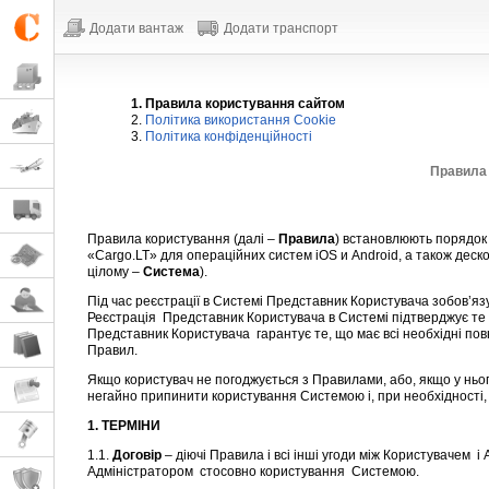
Додати вантаж
Додати транспорт
1. Правила користування сайтом
2.
Політика використання Cookie
3.
Політика конфіденційності
Правила 
Правила користування (далі –
Правила
) встановлюють порядок
«Cargo.LT» для операційних систем iOS и Android, а також дес
цілому –
Система
).
Під час реєстрації в Системі Представник Користувача зобов’яз
Реєстрація Представник Користувача в Системі підтверджує те
Представник Користувача гарантує те, що має всі необхідні пов
Правил.
Якщо користувач не погоджується з Правилами, або, якщо у нь
негайно припинити користування Системою і, при необхідності,
1. ТЕРМІНИ
1.1.
Договір
– діючі Правила і всі інші угоди між Користувачем і
Адміністратором стосовно користування Системою.