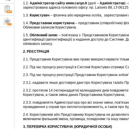
1.2.
Адміністратор сайту www.cargo.lt
(далі –
Aдміністратор
) 
зареєстрована адреса головного офісу: пр. Laisvės 88, LT-06125
1.3.
Користувач
– фізична або юридична особа, зареєстровані в
1.4.
Представник користувача
– представник (співробітник) фі
Обліковим записом Користувача.
1.5.
Обліковий запис
– пов’язана з Представником Користувача 
ідентифікації (автентифікації) а надання доступу до Системи. Д
облікового запису.
2. РЕЄСТРАЦІЯ
2.1. Представник Користувача має право використовувати тільки
2.2. Під час процесу реєстрації в Системі Користувач отримує C
2.3. Під час процесу реєстрації Представник Користувача зобов’
2.3.1. надавати лише достовірні дані про Користувача та/або П
2.3.2. протягом 14 (чотирнадцяти) календарних днів повідомити А
Користувача, а також зміна даних Представника Користувача;
2.3.3. повідомляти Адміністратора про всі значні зміни, пов’яз
провадження у справі про неплатоспроможність, а також про будь
2.4. Користувачеві або Представнику Користувача не дозволяєт
включаючи фальшиві імена, прізвища, псевдоніми та іншу оман
3. ПЕРЕВІРКА КОРИСТУВАЧА (ЮРИДИЧНОЇ ОСОБИ)