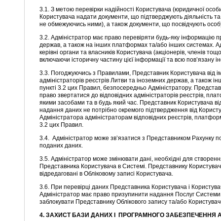
3.1. З метою перевірки надійності Користувача (юридичної особ
Користувача надати документи, що підтверджують діяльність та 
не обмежуючись ними), а також документи, що посвідчують особу
3.2. Адміністратор має право перевіряти будь-яку інформацію п
держав, а також на інших платформах та/або інших системах. А
керівні органи та власників Користувача (акціонерів, членів тощо
включаючи історичну частину цієї інформації та всю пов’язану 
3.3. Погоджуючись з Правилами, Представник Користувача від і
адміністраторів реєстрів Литви та іноземних держав, а також і
пункті 3.2 цих Правил, безпосередньо Адміністратору. Представ
право звертатися до відповідних адміністраторів реєстрів, пла
якими засобами та в будь який час. Представник Користувача ві
надання даних не потрібно окремого підтвердження від Корист
Адміністратора адміністраторам відповідних реєстрів, платфор
3.2 цих Правил.
3.4. Адміністратор може зв’язатися з Представником Рахунку
поданих даних.
3.5. Адміністратор може змінювати дані, необхідні для створенн
Представника Користувача в Системі. Представнику Користувача 
відредаговані в Обліковому записі Користувача.
3.6. При перевірці даних Представника Користувача і Користувач
Адміністратор має право призупинити надання Послуг Системи К
заблокувати Представнику Облікового запису та/або Користувач
4. ЗАХИСТ БАЗИ ДАНИХ І ПРОГРАМНОГО ЗАБЕЗПЕЧЕННЯ 