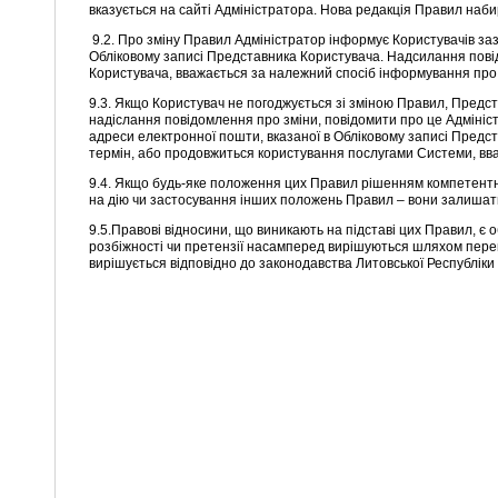
вказується на сайті Адміністратора. Нова редакція Правил набир
9.2. Про зміну Правил Адміністратор інформує Користувачів за
Обліковому записі Представника Користувача. Надсилання пові
Користувача, вважається за належний спосіб інформування про
9.3. Якщо Користувач не погоджується зі зміною Правил, Предс
надіслання повідомлення про зміни, повідомити про це Адмініс
адреси електронної пошти, вказаної в Обліковому записі Предс
термін, або продовжиться користування послугами Системи, вв
9.4. Якщо будь-яке положення цих Правил рішенням компетентно
на дію чи застосування інших положень Правил – вони залишать
9.5.Правові відносини, що виникають на підставі цих Правил, є 
розбіжності чи претензії насамперед вирішуються шляхом перег
вирішується відповідно до законодавства Литовської Республіки 