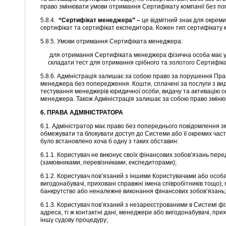
право змінювати умови отримання Сертифікату компанії без п
5.8.4.
“Сертифікат менеджера” –
це відмітний знак для окрем
сертифікат та сертифікат експедитора. Кожен тип сертифікату м
5.8.5. Умови отримання Сертифіката менеджера:
для отримання Сертифіката менеджера фізична особа має усп
складати тест для отримання срібного та золотого Сертифік
5.8.6. Адміністрація залишає за собою право за порушення П
менеджера без попередження. Кошти, сплачені за послуги з вид
тестування менеджерів юридичної особи, видачу та активацію 
менеджера. Також Адміністрація залишає за собою право змін
6. ПРАВА АДМІНІСТРАТОРА
6.1. Адміністратор має право без попереднього повідомлення з
обмежувати та блокувати доступ до Системи або її окремих час
було встановлено хоча б одну з таких обставин:
6.1.1. Користувач не виконує своїх фінансових зобов’язань пе
(замовниками, перевізниками, експедиторами);
6.1.2. Користувач пов’язаний з іншими Користувачами або особ
вигодонабувачі, приховані справжні імена співробітників тощо)
банкрутство або неналежне виконання фінансових зобов’язань;
6.1.3. Користувач пов’язаний з незареєстрованими в Системі 
адреса, ті ж контактні дані, менеджери або вигодонабувачі, при
іншу судову процедуру;