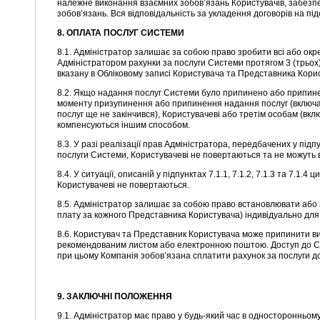
належне виконання взаємних зобов’язань Користувачів, забезп
зобов’язань. Вся відповідальність за укладення договорів на пі
8. ОПЛАТА ПОСЛУГ СИСТЕМИ
8.1. Адміністратор залишає за собою право зробити всі або ок
Адміністратором рахунки за послуги Системи протягом 3 (трьох
вказану в Обліковому записі Користувача та Представника Кори
8.2. Якщо надання послуг Системи було припинено або припинен
моменту призупинення або припинення надання послуг (включа
послуг ще не закінчився), Користувачеві або третім особам (в
компенсуються іншим способом.
8.3. У разі реалізації прав Адміністратора, передбачених у підпун
послуги Системи, Користувачеві не повертаються та не можуть 
8.4. У ситуації, описаній у підпунктах 7.1.1, 7.1.2, 7.1.3 та 7.
Користувачеві не повертаються.
8.5. Адміністратор залишає за собою право встановлювати або 
плату за кожного Представника Користувача) індивідуально для
8.6. Користувач та Представник Користувача може припинити 
рекомендованим листом або електронною поштою. Доступ до Си
при цьому Компанія зобов’язана сплатити рахунок за послуги д
9. ЗАКЛЮЧНІ ПОЛОЖЕННЯ
9.1. Адміністратор має право у будь-який час в односторонньом