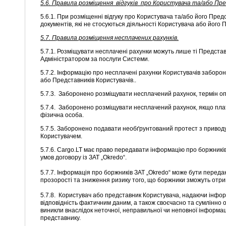
5.6.
Правила розміщення відгуків про Користувача та/або Пр
5.6.1. При розміщенні відгуку про Користувача та/або його Пре
документів, які не стосуються діяльності Користувача або його 
5.7.
Правила розміщення несплачених рахунків.
5.7.1. Розміщувати несплачені рахунки можуть лише ті Предста
Адміністратором за послуги Системи.
5.7.2. Інформацію про несплачені рахунки Користувачів забороне
або Представників Користувачів..
5.7.3. Заборонено розміщувати несплачений рахунок, термін оп
5.7.4. Заборонено розміщувати несплачений рахунок, якщо пла
фізична особа.
5.7.5. Заборонено подавати необґрунтований протест з приводу
Користувачем.
5.7.6. Cargo.LT має право передавати інформацію про боржників
умов договору із ЗАТ „Okredo“.
5.7.7. Інформація про боржників ЗАТ „Okredo“ може бути перед
прозорості та зниження ризику того, що боржники зможуть отрим
5.7.8. Користувач або представник Користувача, надаючи інформа
відповідність фактичним даним, а також своєчасно та сумлінно о
виникли внаслідок неточної, неправильної чи неповної інформаці
представнику.