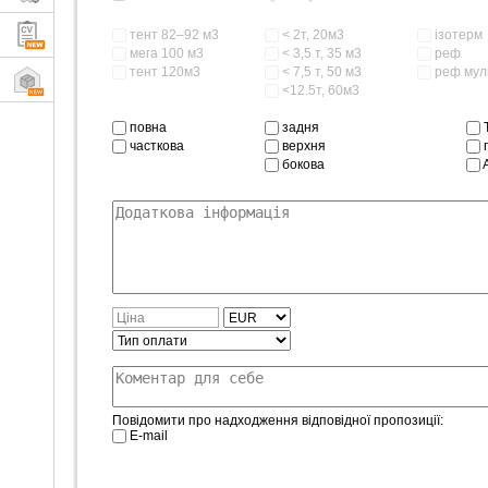
тент 82–92 м3
< 2т, 20м3
ізотерм
мега 100 м3
< 3,5 т, 35 м3
реф
тент 120м3
< 7,5 т, 50 м3
реф мул
<12.5т, 60м3
повна
задня
T
часткова
верхня
п
бокова
Повідомити про надходження відповідної пропозиції:
E-mail