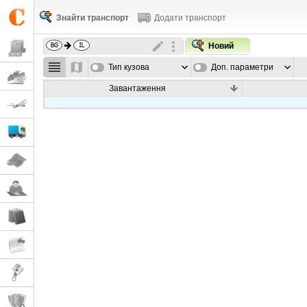
Знайти транспорт
Додати транспорт
Новий
Тип кузова
Доп. параметри
Завантаження