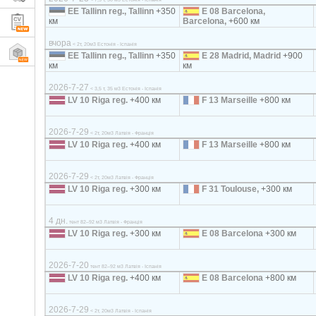
EE Tallinn reg., Tallinn
+350
E 08 Barcelona,
км
Barcelona,
+600 км
вчора
< 2т, 20м3 Естонія - Іспанія
EE Tallinn reg., Tallinn
+350
E 28 Madrid, Madrid
+900
км
км
2026-7-27
< 3,5 т, 35 м3 Естонія - Іспанія
LV 10 Riga reg.
+400 км
F 13 Marseille
+800 км
2026-7-29
< 2т, 20м3 Латвія - Франція
LV 10 Riga reg.
+400 км
F 13 Marseille
+800 км
2026-7-29
< 2т, 20м3 Латвія - Франція
LV 10 Riga reg.
+300 км
F 31 Toulouse,
+300 км
4 дн.
тент 82–92 м3 Латвія - Франція
LV 10 Riga reg.
+300 км
E 08 Barcelona
+300 км
2026-7-20
тент 82–92 м3 Латвія - Іспанія
LV 10 Riga reg.
+400 км
E 08 Barcelona
+800 км
2026-7-29
< 2т, 20м3 Латвія - Іспанія