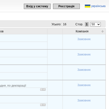
українська
Вхід у систему
Реєстрація
Усього:
16
Стор.
1
зов
Компанія
Замовник
Замовник
Замовник
Замовник
адня, по декларації
Замовник