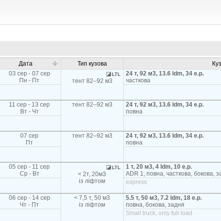
Дата
Тип кузова
Ку
03 сер - 07 сер
24 т, 92 м3, 13.6 ldm, 34 e.p.
Пн - Пт
часткова
тент 82–92 м3
11 сер - 13 сер
тент 82–92 м3
24 т, 92 м3, 13.6 ldm, 34 e.p.
Вт - Чт
повна
07 сер
тент 82–92 м3
24 т, 92 м3, 13.6 ldm, 34 e.p.
Пт
повна
05 сер - 11 сер
1 т, 20 м3, 4 ldm, 10 e.p.
Ср - Вт
ADR 1, повна, часткова, бокова, з
< 2т, 20м3
із ліфтом
express
06 сер - 14 сер
< 7,5 т, 50 м3
5.5 т, 50 м3, 7.2 ldm, 18 e.p.
Чт - Пт
із ліфтом
повна, бокова, задня
Small truck, only full load