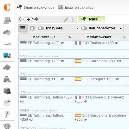
Знайти транспорт
Додати транспорт
Новий
Тип кузова
Доп. параметри
Завантаження
Розвантаження
EE Tallinn reg.
+400 км
F 31 Toulouse
+400 км
4 дн.
тент 82–92 м3 Естонія - Франція
EE Tallinn reg.
+200 км
E 08 Barcelona
+200 км
3 дн.
тент 82–92 м3 Естонія - Іспанія
EE Tallinn reg.
+150 км
E 50 Zaragoza
+600 км
3 дн.
тент 82–92 м3 Естонія - Іспанія
EE Tallinn reg., Tallinn
+350
F 33 Bordeaux, Bordeaux
км
+600 км
вчора
< 2т, 20м3 Естонія - Франція
EE Tallinn reg., Tallinn,
E 08 Barcelona, Barcelona
+350 км
+800 км
2026-7-23
< 7,5 т, 50 м3 Естонія - Іспанія