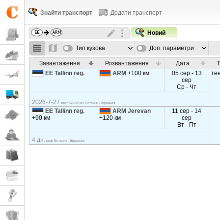
Знайти транспорт
Додати транспорт
Новий
Тип кузова
Доп. параметри
Завантаження
Розвантаження
Дата
Т
EE Tallinn reg.
ARM
+100 км
05 сер - 13
те
сер
Ср - Чт
2026-7-27
тент 82–92 м3 Естонія - Вірменія
EE Tallinn reg.
ARM Jerevan
11 сер - 14
+90 км
+120 км
сер
Вт - Пт
4 дн.
реф Естонія - Вірменія