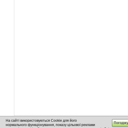
На сайті використовуються Cookie для його
info@cargo.lt
+370 655 17777
+380 50 337-20-47
нормального функціонування, показу цільової реклами