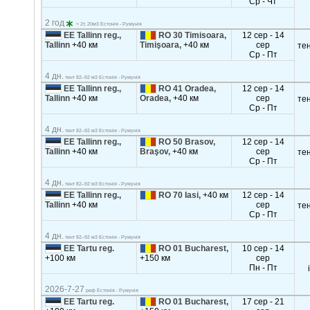
Ср - Чт
2 год
< 2т, 20м3 Естонія - Румунія
EE Tallinn reg.,
RO 30 Timisoara,
12 сер - 14
Tallinn
+40 км
Timişoara,
+40 км
сер
те
Ср - Пт
4 дн.
тент 82–92 м3 Естонія - Румунія
EE Tallinn reg.,
RO 41 Oradea,
12 сер - 14
Tallinn
+40 км
Oradea,
+40 км
сер
те
Ср - Пт
4 дн.
тент 82–92 м3 Естонія - Румунія
EE Tallinn reg.,
RO 50 Brasov,
12 сер - 14
Tallinn
+40 км
Braşov,
+40 км
сер
те
Ср - Пт
4 дн.
тент 82–92 м3 Естонія - Румунія
EE Tallinn reg.,
RO 70 Iasi,
+40 км
12 сер - 14
Tallinn
+40 км
сер
те
Ср - Пт
4 дн.
тент 82–92 м3 Естонія - Румунія
EE Tartu reg.
RO 01 Bucharest,
10 сер - 14
+100 км
+150 км
сер
Пн - Пт
2026-7-27
реф Естонія - Румунія
EE Tartu reg.
RO 01 Bucharest,
17 сер - 21