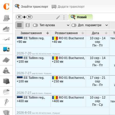
Знайти транспорт
Додати транспорт
Новий
Тип кузова
Доп. параметри
Завантаження
Розвантаження
Дата
Т
EE Tallinn reg.
RO 01 Bucharest
10 сер - 14
те
+90 км
+40 км
сер
Пн - Пт
2026-7-20
тент 82–92 м3 Естонія - Румунія
EE Tallinn reg.
RO 01 Bucharest,
10 сер - 14
+100 км
+150 км
сер
Пн - Пт
2026-7-27
реф Естонія - Румунія
EE Tallinn reg.
RO 01 Bucharest,
17 сер - 21
+100 км
+150 км
сер
Пн - Пт
2026-7-27
реф Естонія - Румунія
EE Tallinn reg.,
RO 01 Bucharest
10 сер - 12
+400 км
+400 км
сер
те
Пн - Ср
2026-8-03
тент 82–92 м3 Естонія - Румунія