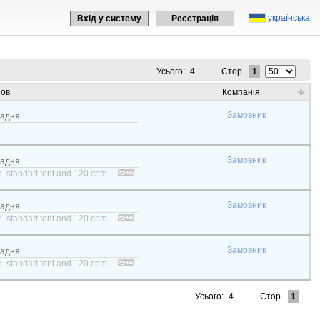
українська
Вхід у систему
Реєстрація
Усього:
4
Стор.
1
зов
Компанія
Замовник
задня
Замовник
задня
. standart tent and 120 cbm.
Замовник
задня
. standart tent and 120 cbm.
Замовник
задня
. standart tent and 120 cbm.
Усього:
4
Стор.
1