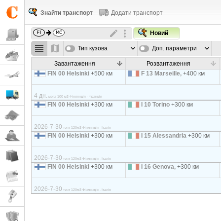
Знайти транспорт
Додати транспорт
Новий
Тип кузова
Доп. параметри
Завантаження
Розвантаження
FIN 00 Helsinki
+500 км
F 13 Marseille,
+400 км
4 дн.
мега 100 м3 Фінляндія - Франція
FIN 00 Helsinki
+300 км
I 10 Torino
+300 км
2026-7-30
тент 120м3 Фінляндія - Італія
FIN 00 Helsinki
+300 км
I 15 Alessandria
+300 км
2026-7-30
тент 120м3 Фінляндія - Італія
FIN 00 Helsinki
+300 км
I 16 Genova,
+300 км
2026-7-30
тент 120м3 Фінляндія - Італія