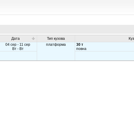
Дата
Тип кузова
Ку
04 сер - 11 сер
платформа
30 т
Вт - Вт
повна