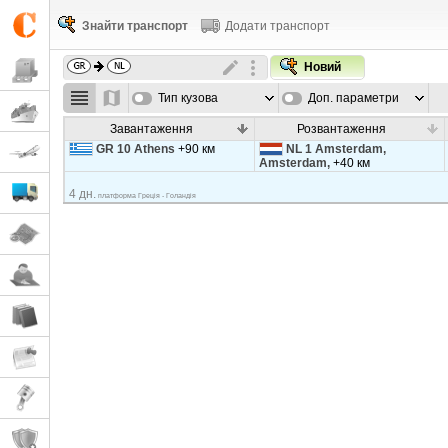
Знайти транспорт
Додати транспорт
Новий
Тип кузова
Доп. параметри
Завантаження
Розвантаження
GR 10 Athens
+90 км
NL 1 Amsterdam,
Amsterdam,
+40 км
4 дн.
платформа Греція - Голандія