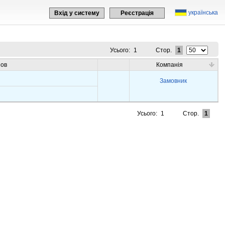
українська
Вхід у систему
Реєстрація
Усього:
1
Стор.
1
зов
Компанія
Замовник
Усього:
1
Стор.
1