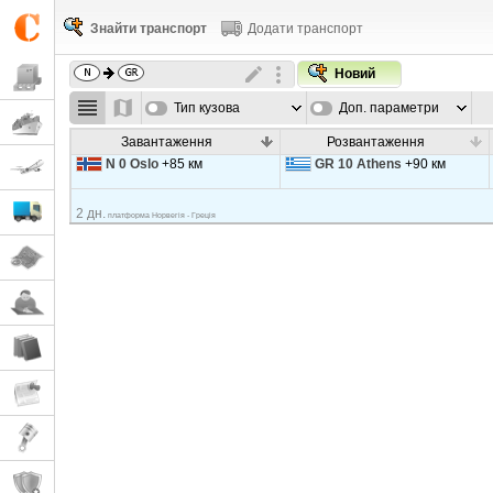
Знайти транспорт
Додати транспорт
Новий
Тип кузова
Доп. параметри
Завантаження
Розвантаження
N 0 Oslo
+85 км
GR 10 Athens
+90 км
2 дн.
платформа Норвегія - Греція