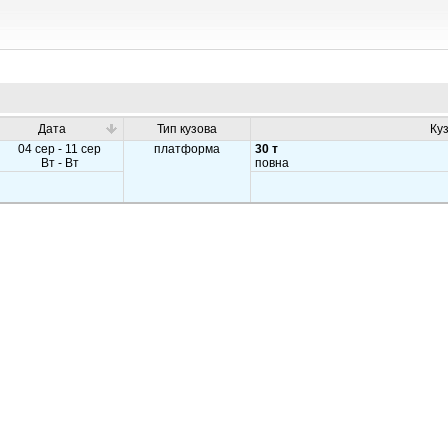
Дата
Тип кузова
Ку
04 сер - 11 сер
платформа
30 т
Вт - Вт
повна