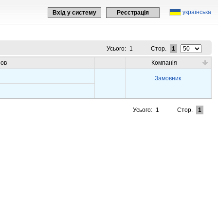
українська
Вхід у систему
Реєстрація
Усього:
1
Стор.
1
зов
Компанія
Замовник
Усього:
1
Стор.
1