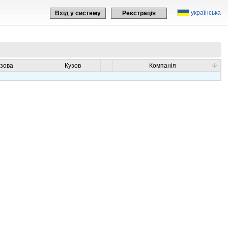
українська
Вхід у систему
Реєстрація
узова
Кузов
Компанія