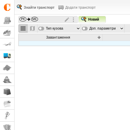
Знайти транспорт
Додати транспорт
Новий
Тип кузова
Доп. параметри
Завантаження