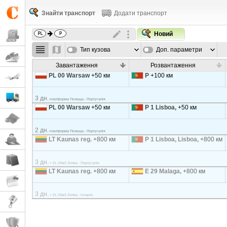
Знайти транспорт
Додати транспорт
Новий
Тип кузова
Доп. параметри
Завантаження
Розвантаження
PL 00 Warsaw
+50 км
P
+100 км
3 дн.
платформа Польща - Португалія
PL 00 Warsaw
+50 км
P 1 Lisboa,
+50 км
2 дн.
платформа Польща - Португалія
LT Kaunas reg.
+800 км
P 1 Lisboa, Lisboa,
+800 км
3 дн.
< 2т, 20м3 Литва - Португалія
LT Kaunas reg.
+800 км
E 29 Malaga,
+800 км
3 дн.
< 2т, 20м3 Литва - Іспанія