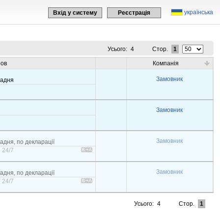
українська
Вхід у систему
Реєстрація
Усього:
4
Стор.
1
зов
Компанія
Замовник
задня
Замовник
Замовник
задня, по декларації
 24/7
Замовник
задня, по декларації
 24/7
Усього:
4
Стор.
1