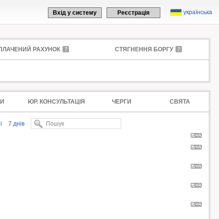
українська
Вхід у систему
Реєстрація
ПЛАЧЕНИЙ РАХУНОК
СТЯГНЕННЯ БОРГУ
И
ЮР. КОНСУЛЬТАЦІЯ
ЧЕРГИ
СВЯТА
і
7 днів