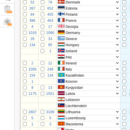
52
79
Denmark
267
652
Estonia
84
405
Finland
386
463
France
4
17
Georgia
1018
1090
Germany
26
33
Greece
134
95
Hungary
1
Iceland
Iraq
2
12
Ireland
1056
249
Italy
154
134
Kazakhstan
1
Kosovo
9
13
Kyrgyzstan
1175
1551
Latvia
Lebanon
Liechtenstein
2607
3108
Lithuania
5
5
Luxembourg
1
2
Macedonia