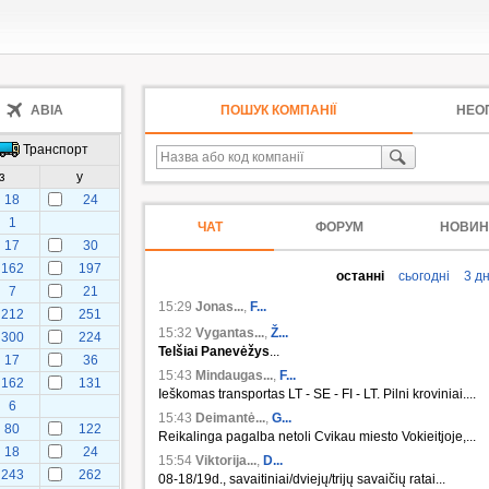
АВІА
ПОШУК КОМПАНІЇ
НЕО
Транспорт
з
у
18
24
1
ЧАТ
ФОРУМ
НОВИН
17
30
162
197
останні
сьогодні
3 дн
7
21
15:29
Jonas...
,
F...
212
251
15:32
Vygantas...
,
Ž...
300
224
Telšiai
Panevėžys
...
17
36
15:43
Mindaugas...
,
F...
162
131
Ieškomas transportas LT - SE - FI - LT. Pilni kroviniai....
6
15:43
Deimantė...
,
G...
80
122
Reikalinga pagalba netoli Cvikau miesto Vokieitjoje,...
18
24
15:54
Viktorija...
,
D...
243
262
08-18/19d., savaitiniai/dviejų/trijų savaičių ratai...