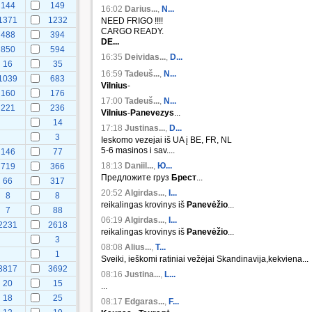
144
149
16:02
Darius...
,
N...
1371
1232
NEED FRIGO !!!!
CARGO READY.
488
394
DE...
850
594
16:35
Deividas...
,
D...
16
35
16:59
Tadeuš...
,
N...
1039
683
Vilnius
-
160
176
17:00
Tadeuš...
,
N...
221
236
Vilnius
-
Panevezys
...
14
17:18
Justinas...
,
D...
3
Ieskomo vezejai iš UA į BE, FR, NL
5-6 masinos i sav....
146
77
18:13
Daniil...
,
Ю...
719
366
Предложите груз
Брест
...
66
317
20:52
Algirdas...
,
I...
8
8
reikalingas krovinys iš
Panevėžio
...
7
88
06:19
Algirdas...
,
I...
2231
2618
reikalingas krovinys iš
Panevėžio
...
3
08:08
Alius...
,
T...
1
Sveiki, ieškomi ratiniai vežėjai Skandinavija,kekviena...
3817
3692
08:16
Justina...
,
L...
20
15
...
18
25
08:17
Edgaras...
,
F...