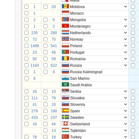
Malta
1
20
Moldova
1
Monaco
2
6
Mongolia
1
2
Montenegro
235
280
Netherlands
72
75
Norway
1489
541
Poland
23
46
Portugal
92
59
Romania
1164
622
Russia
1
6
Russia Kaliningrad
6
San Marino
Saudi Arabia
16
10
Serbia
111
78
Slovakia
41
20
Slovenia
279
190
Spain
433
237
Sweden
16
44
Switzerland
13
Tajikistan
78
18
Turkey