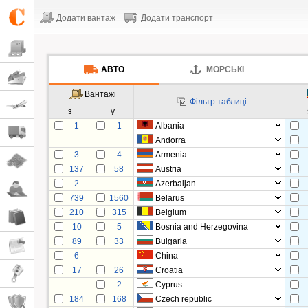
Додати вантаж
Додати транспорт
АВТО
МОРСЬКІ
Вантажі
Фільтр таблиці
з
у
1
1
Albania
Andorra
3
4
Armenia
137
58
Austria
2
Azerbaijan
739
1560
Belarus
210
315
Belgium
10
5
Bosnia and Herzegovina
89
33
Bulgaria
6
China
17
26
Croatia
2
Cyprus
184
168
Czech republic