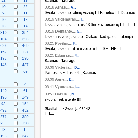
12
19
Kaunas
-
Tauragė
,...
10
22
08:18
Arnas...
,
A...
Sveiki, ieškome ratinių vežėjų LT-Benelux-LT. Daugiau...
9
11
08:19
Valdemaras...
,
I...
10
18
Ieškau vežėjų su tentais 13.6m, važiuojančių LT–IT–LT...
16
14
08:19
Deimantė...
,
G...
310
354
Ieškomas vežėjas netoli Cvikau , kad galėtų nutempti...
104
256
08:25
Povilas...
,
F...
623
469
Sveiki, ieškomi ratiniai vežėjai LT - SE - FIN - LT,...
157
127
08:25
Edgaras...
,
F...
185
189
Kaunas
-
Tauragė
,...
146
487
08:39
Viktorija...
,
D...
69
Paruoštas FTL iki 24T,
Kaunas
-
08:39
Agne...
,
E...
4
08:41
Vytautas...
,
L...
140
61
08:51
Darius...
,
N...
195
149
skubiai reikia tento !!!!
93
154
Siauliai ---> Swedija 68142
492
432
FTL...
276
359
233
150
13
15
193
247