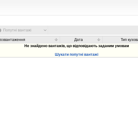
Попутні вантажі
Розвантаження
Дата
Тип кузов
Не знайдено вантажів, що відповідають заданим умовам
Шукати попутні вантажі