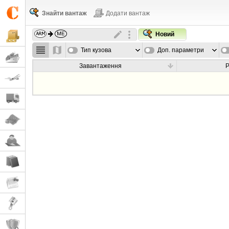
Знайти вантаж
Додати вантаж
Новий
Тип кузова
Доп. параметри
Завантаження