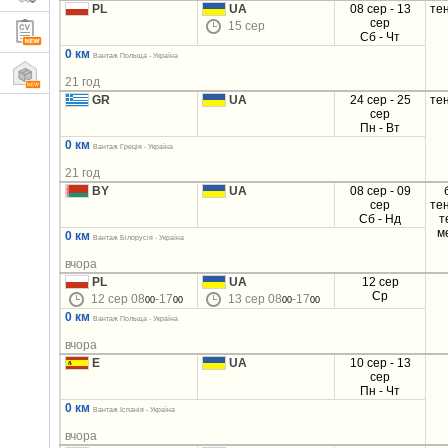
PL
UA
08 сер - 13
те
сер
15 сер
Сб - Чт
0 км
Вантаж Польща - Україна
21 год
GR
UA
24 сер - 25
те
сер
Пн - Вт
0 км
Вантаж Греція - Україна
21 год
BY
UA
08 сер - 09
сер
те
Сб - Нд
т
м
0 км
Вантаж Білорусія - Україна
вчора
PL
UA
12 сер
Ср
12 сер 08
-17
13 сер 08
-17
00
00
00
00
0 км
Вантаж Польща - Україна
вчора
E
UA
10 сер - 13
сер
Пн - Чт
0 км
Вантаж Іспанія - Україна
вчора