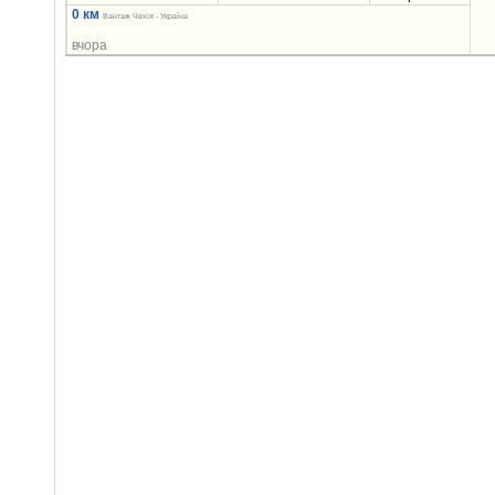
0 км
Вантаж Чехія - Україна
вчора