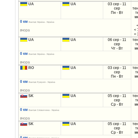
UA
UA
03 сер - 11
сер
те
Пн - Вт
т
м
0 км
Вантаж Україна - Україна
< 
вчора
< 
UA
UA
06 сер - 11
те
сер
т
Чт - Вт
м
0 км
Вантаж Україна - Україна
вчора
RO
UA
03 сер - 11
те
сер
т
Пн - Вт
м
0 км
Вантаж Румунія - Україна
вчора
SK
UA
05 сер - 11
те
сер
т
Ср - Вт
м
0 км
Вантаж Словаччина - Україна
вчора
SK
UA
05 сер - 11
те
сер
т
Ср - Вт
м
0 км