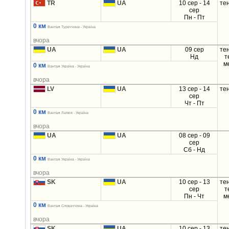
TR
UA
10 сер - 14
те
сер
Пн - Пт
0 км
Вантаж Туреччина - Україна
вчора
UA
UA
09 сер
те
Нд
т
м
0 км
Вантаж Україна - Україна
вчора
LV
UA
13 сер - 14
те
сер
Чт - Пт
0 км
Вантаж Латвія - Україна
вчора
UA
UA
08 сер - 09
сер
Сб - Нд
0 км
Вантаж Україна - Україна
вчора
SK
UA
10 сер - 13
те
сер
т
Пн - Чт
м
0 км
Вантаж Словаччина - Україна
вчора
SK
UA
10 сер - 13
те