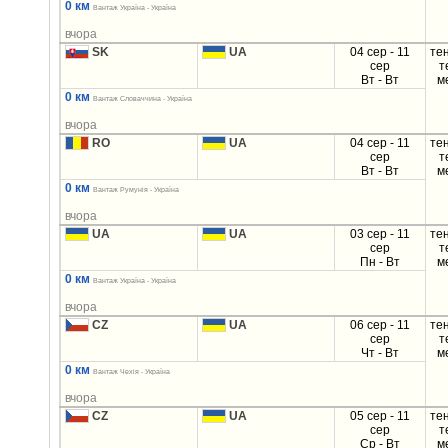
0 км
Вантаж Україна - Україна
вчора
SK
UA
04 сер - 11
те
сер
т
Вт - Вт
м
0 км
Вантаж Словаччина - Україна
вчора
RO
UA
04 сер - 11
те
сер
т
Вт - Вт
м
0 км
Вантаж Румунія - Україна
вчора
UA
UA
03 сер - 11
те
сер
т
Пн - Вт
м
0 км
Вантаж Україна - Україна
вчора
CZ
UA
06 сер - 11
те
сер
т
Чт - Вт
м
0 км
Вантаж Чехія - Україна
вчора
CZ
UA
05 сер - 11
те
сер
т
Ср - Вт
м