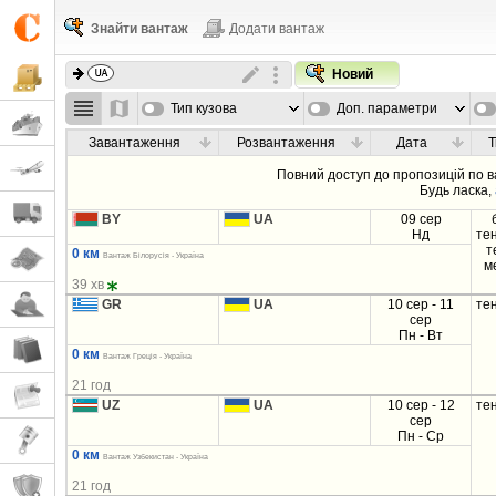
Знайти вантаж
Додати вантаж
Новий
Тип кузова
Доп. параметри
Завантаження
Розвантаження
Дата
Т
Повний доступ до пропозицій по 
Будь ласка,
BY
UA
09 сер
Нд
те
т
0 км
Вантаж Білорусія - Україна
м
39 хв
GR
UA
10 сер - 11
те
сер
Пн - Вт
0 км
Вантаж Греція - Україна
21 год
UZ
UA
10 сер - 12
те
сер
Пн - Ср
0 км
Вантаж Узбекистан - Україна
21 год