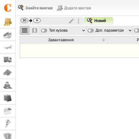
Знайти вантаж
Додати вантаж
Новий
Тип кузова
Доп. параметри
Завантаження