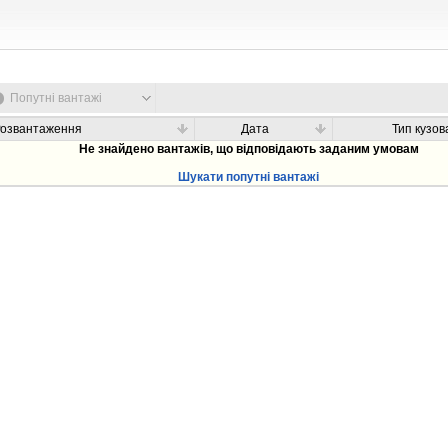
Попутні вантажі
Розвантаження
Дата
Тип кузов
Не знайдено вантажів, що відповідають заданим умовам
Шукати попутні вантажі