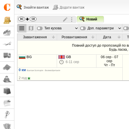
Знайти вантаж
Додати вантаж
Новий
Тип кузова
Доп. параметри
Завантаження
Розвантаження
Дата
Т
Повний доступ до пропозицій по 
Будь ласка,
BG
GB
06 сер - 07
сер
6-11 сер
Чт - Пт
0 км
Вантаж Болгарія - Великобританія
2 год