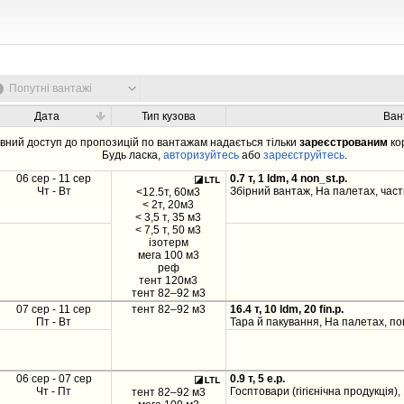
Попутні вантажі
Дата
Тип кузова
Ван
вний доступ до пропозицій по вантажам надається тільки
зареєстрованим
ко
Будь ласка,
авторизуйтесь
або
зареєструйтесь
.
06 сер - 11 сер
0.7 т, 1 ldm, 4 non_st.p.
Чт - Вт
Збірний вантаж, На палетах, част
<12.5т, 60м3
< 2т, 20м3
< 3,5 т, 35 м3
< 7,5 т, 50 м3
ізотерм
мега 100 м3
реф
тент 120м3
тент 82–92 м3
07 сер - 11 сер
тент 82–92 м3
16.4 т, 10 ldm, 20 fin.p.
Пт - Вт
Тара й пакування, На палетах, по
06 сер - 07 сер
0.9 т, 5 e.p.
Чт - Пт
Госптовари (гігієнічна продукція)
тент 82–92 м3