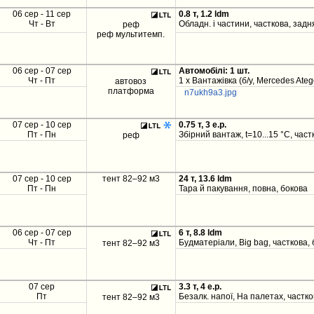
06 сер - 11 сер
0.8 т, 1.2 ldm
Чт - Вт
Обладн. і частини, часткова, задн
реф
реф мультитемп.
06 сер - 07 сер
Автомобілі: 1 шт.
Чт - Пт
1 x Вантажівка (б/у, Mercedes Ateg
автовоз
платформа
n7ukh9a3.jpg
07 сер - 10 сер
0.75 т, 3 e.p.
Пт - Пн
Збірний вантаж, t=10...15 °C, част
реф
07 сер - 10 сер
тент 82–92 м3
24 т, 13.6 ldm
Пт - Пн
Тара й пакування, повна, бокова
06 сер - 07 сер
6 т, 8.8 ldm
Чт - Пт
Будматеріали, Big bag, часткова,
тент 82–92 м3
07 сер
3.3 т, 4 e.p.
Пт
Безалк. напої, На палетах, частко
тент 82–92 м3