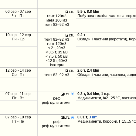
06 сер - 07 сер
5.9 т, 8.8 ldm
Чт - Пт
Побутова техніка, часткова, верх
тент 120м3
мега 100 м3
тент 82–92 м3
10 сер - 12 сер
0.2 т
Пн - Ср
Обладн. і частини (верстати), Кор
тент 82–92 м3
тент 120м3
< 2т, 20м3
< 3,5 т, 35 м3
< 7,5 т, 50 м3
<12.5т, 60м3
ізотерм
12 сер - 14 сер
2.6 т, 2.4 ldm
Ср - Пт
Обладн. і частини, часткова, задн
тент 82–92 м3
07 сер - 11 сер
0.3 т, 0.4 ldm, 1 e.p.
Пт - Вт
Медикаменти, t=2...25 °C, частков
реф
реф мультитемп.
07 сер - 10 сер
0.01 т,
3 шт.
Пт - Пн
Медикаменти, Коробки, t=15...5 °C
реф
реф мультитемп.