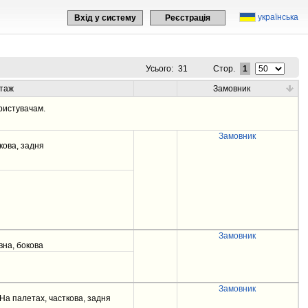
українська
Вхід у систему
Реєстрація
Усього:
31
Стор.
1
таж
Замовник
ристувачам.
Замовник
кова, задня
Замовник
вна, бокова
Замовник
, На палетах, часткова, задня