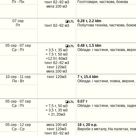
Пт - Пн
Госптовари, часткова, бокова
тент 82–92 м3
мега 100 м3
07 сер
0.28 т, 2.2 ldm
Пт
Побутова техніка, часткова, боко
тент 82–92 м3
05 сер - 07 сер
0.48 т, 1.5 ldm
Ср - Пт
Обладн. і частини, часткова, верх
< 3,5 т, 35 м3
< 7,5 т, 50 м3
<12.5т, 60м3
тент 82–92 м3
тент 120м3
мега 100 м3
10 сер - 11 сер
тент 120м3
7 т, 15.4 ldm
Пн - Вт
Обладн. і частини, повна, верхня,
05 сер - 07 сер
0.07 т
Ср - Пт
Обладн. і частини, часткова, задн
< 7,5 т, 50 м3
< 3,5 т, 35 м3
< 2т, 20м3
05 сер - 12 сер
мега 100 м3
18 т, 20 e.p.
Ср - Ср
тент 120м3
Вироби з металу, На палетах, пов
тент 82–92 м3