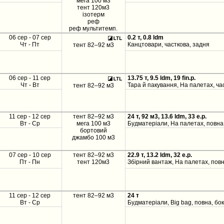
мега 100 м3
тент 120м3
ізотерм
реф
реф мультитемп.
06 сер - 07 сер
0.2 т, 0.8 ldm
Чт - Пт
Канцтовари, часткова, задня
тент 82–92 м3
06 сер - 11 сер
13.75 т, 9.5 ldm, 19 fin.p.
Чт - Вт
Тара й пакування, На палетах, ча
тент 82–92 м3
11 сер - 12 сер
тент 82–92 м3
24 т, 92 м3, 13.6 ldm, 33 e.p.
Вт - Ср
мега 100 м3
Будматеріали, На палетах, повна,
бортовий
джамбо 100 м3
07 сер - 10 сер
тент 82–92 м3
22.9 т, 13.2 ldm, 32 e.p.
Пт - Пн
тент 120м3
Збірний вантаж, На палетах, повн
11 сер - 12 сер
тент 82–92 м3
24 т
Вт - Ср
Будматеріали, Big bag, повна, бо