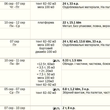
06 сер - 07 сер
тент 82–92 м3
24 т, 33 e.p.
Чт - Пт
мега 100 м3
Оздоблювальні матеріали, На пал
10 сер - 12 сер
платформа
22 т, 15.1 ldm
Пн - Ср
Метал, Без упаковки, повна, верх
07 сер
тент 82–92 м3
24 т, 92 м3, 13.6 ldm, 33 e.p.
Пт
мега 100 м3
Оздоблювальні матеріали, На пал
бортовий
джамбо 100 м3
10 сер - 11 сер
0.33 т, 1.5 ldm
Пн - Вт
Обладн. і частини, часткова, боко
<12.5т, 60м3
< 3,5 т, 35 м3
< 2т, 20м3
< 7,5 т, 50 м3
мега 100 м3
тент 120м3
тент 82–92 м3
05 сер - 07 сер
0.8 т, 1.2 ldm, 3 e.p.
Ср - Пт
Збірний вантаж, На палетах, част
тент 82–92 м3
07 сер - 10 сер
2 т, 8 e.p.