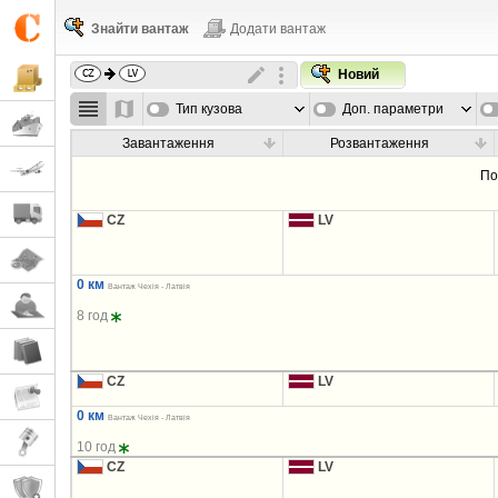
Знайти вантаж
Додати вантаж
Новий
Тип кузова
Доп. параметри
Завантаження
Розвантаження
По
CZ
LV
0 км
Вантаж Чехія - Латвія
8 год
CZ
LV
0 км
Вантаж Чехія - Латвія
10 год
CZ
LV