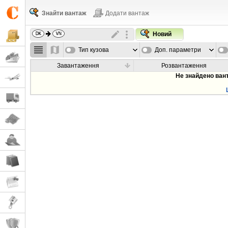
Знайти вантаж
Додати вантаж
Новий
Тип кузова
Доп. параметри
Завантаження
Розвантаження
Не знайдено ван