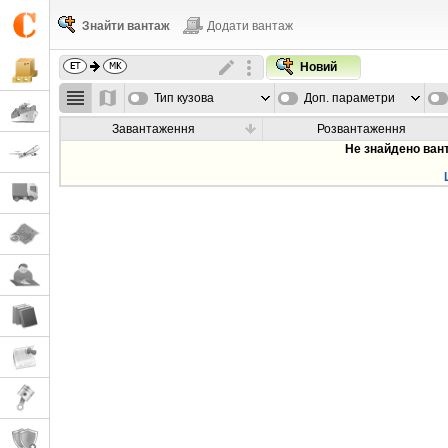
Знайти вантаж
Додати вантаж
Новий
Тип кузова
Доп. параметри
Завантаження
Розвантаження
Не знайдено ван