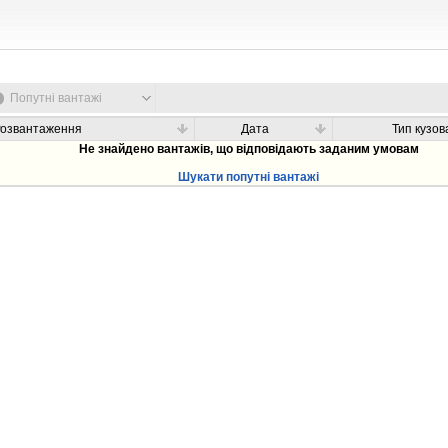
Попутні вантажі
Розвантаження
Дата
Тип кузов
Не знайдено вантажів, що відповідають заданим умовам
Шукати попутні вантажі