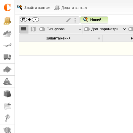
Знайти вантаж
Додати вантаж
Новий
Тип кузова
Доп. параметри
Завантаження