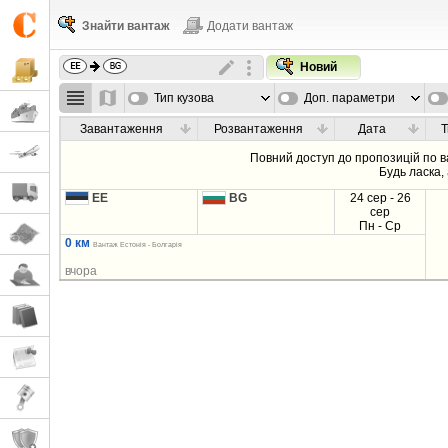
Знайти вантаж
Додати вантаж
Новий
Тип кузова
Доп. параметри
Завантаження
Розвантаження
Дата
Т
Повний доступ до пропозицій по 
Будь ласка,
EE
BG
24 сер - 26
сер
Пн - Ср
0 км
Вантаж Естонія - Болгарія
вчора