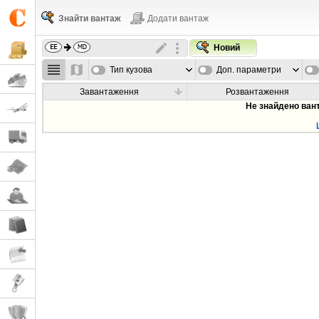
Знайти вантаж
Додати вантаж
Новий
Тип кузова
Доп. параметри
Завантаження
Розвантаження
Не знайдено ван