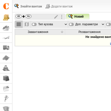
Знайти вантаж
Додати вантаж
Новий
Тип кузова
Доп. параметри
Завантаження
Розвантаження
Не знайдено ван