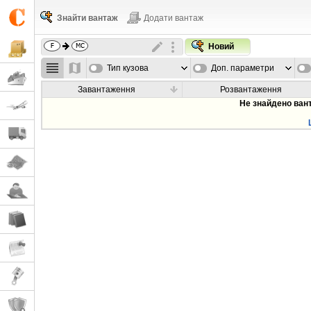
Знайти вантаж
Додати вантаж
Новий
Тип кузова
Доп. параметри
Завантаження
Розвантаження
Не знайдено ван