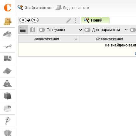
Знайти вантаж
Додати вантаж
Новий
Тип кузова
Доп. параметри
Завантаження
Розвантаження
Не знайдено ван