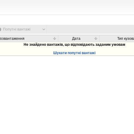
Попутні вантажі
Розвантаження
Дата
Тип кузов
Не знайдено вантажів, що відповідають заданим умовам
Шукати попутні вантажі