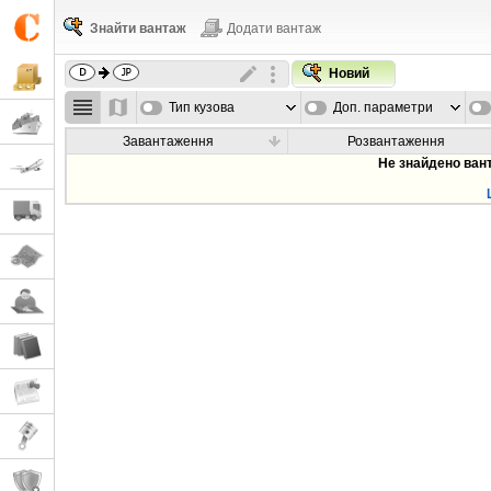
Знайти вантаж
Додати вантаж
Новий
Тип кузова
Доп. параметри
Завантаження
Розвантаження
Не знайдено ван