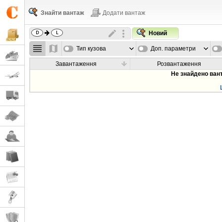
Знайти вантаж
Додати вантаж
Новий
Тип кузова
Доп. параметри
Завантаження
Розвантаження
Не знайдено ван