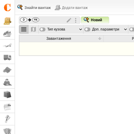
Знайти вантаж
Додати вантаж
Новий
Тип кузова
Доп. параметри
Завантаження