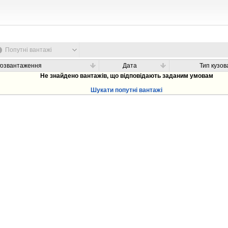
Попутні вантажі
Розвантаження
Дата
Тип кузов
Не знайдено вантажів, що відповідають заданим умовам
Шукати попутні вантажі