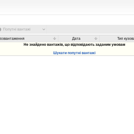
Попутні вантажі
Розвантаження
Дата
Тип кузов
Не знайдено вантажів, що відповідають заданим умовам
Шукати попутні вантажі