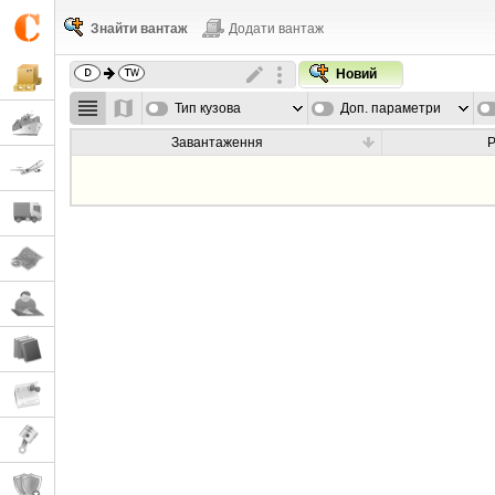
Знайти вантаж
Додати вантаж
Новий
Тип кузова
Доп. параметри
Завантаження