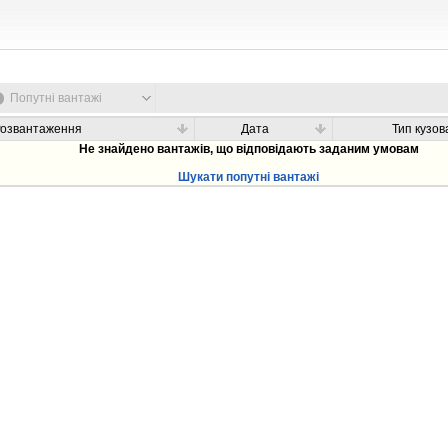
Попутні вантажі
Розвантаження
Дата
Тип кузов
Не знайдено вантажів, що відповідають заданим умовам
Шукати попутні вантажі