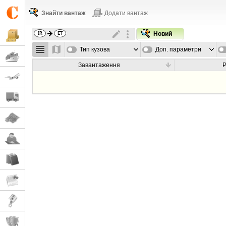
Знайти вантаж
Додати вантаж
Новий
Тип кузова
Доп. параметри
Завантаження