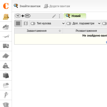
Знайти вантаж
Додати вантаж
Новий
Тип кузова
Доп. параметри
Завантаження
Розвантаження
Не знайдено ван