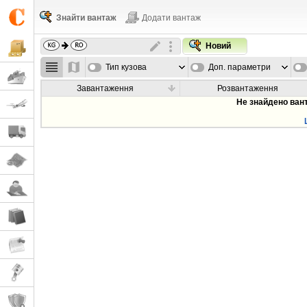
Знайти вантаж
Додати вантаж
Новий
Тип кузова
Доп. параметри
Завантаження
Розвантаження
Не знайдено ван