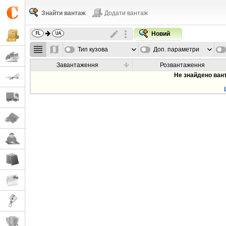
Знайти вантаж
Додати вантаж
Новий
Тип кузова
Доп. параметри
Завантаження
Розвантаження
Не знайдено ван