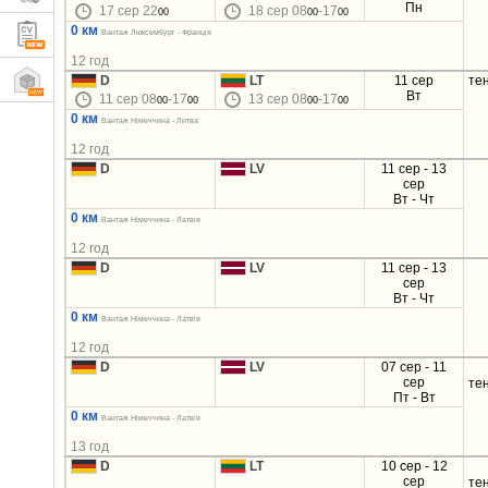
Пн
17 сер 22
18 сер 08
-17
00
00
00
0 км
Вантаж Люксембург - Франція
12 год
D
LT
11 сер
те
Вт
11 сер 08
-17
13 сер 08
-17
00
00
00
00
0 км
Вантаж Німеччина - Литва
12 год
D
LV
11 сер - 13
сер
Вт - Чт
0 км
Вантаж Німеччина - Латвія
12 год
D
LV
11 сер - 13
сер
Вт - Чт
0 км
Вантаж Німеччина - Латвія
12 год
D
LV
07 сер - 11
сер
те
Пт - Вт
0 км
Вантаж Німеччина - Латвія
13 год
D
LT
10 сер - 12
сер
те