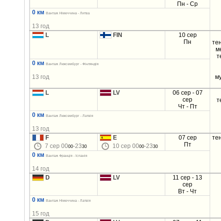
Пн - Ср
0 км
Вантаж Німеччина - Литва
13 год
L
FIN
10 сер
Пн
те
м
т
0 км
Вантаж Люксембург - Фінляндія
13 год
м
L
LV
06 сер - 07
сер
т
Чт - Пт
0 км
Вантаж Люксембург - Латвія
13 год
F
E
07 сер
те
Пт
7 сер 00
-23
10 сер 00
-23
00
30
00
30
0 км
Вантаж Франція - Іспанія
14 год
D
LV
11 сер - 13
сер
Вт - Чт
0 км
Вантаж Німеччина - Латвія
15 год