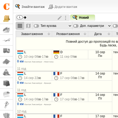
Знайти вантаж
Додати вантаж
Новий
Тип кузова
Доп. параметри
Завантаження
Розвантаження
Дата
Т
Повний доступ до пропозицій по 
Будь ласка,
L
D
10 сер
те
Пн
10 сер 08
-17
11 сер 09
00
00
00
0 км
Вантаж Люксембург - Німеччина
11 год
L
F
14 сер
те
Пт
14 сер 22
17 сер 08
-17
00
00
00
0 км
Вантаж Люксембург - Франція
11 год
L
F
14 сер
те
Пт
14 сер 08
-17
17 сер 08
-17
00
00
00
00
0 км
Вантаж Люксембург - Франція
12 год
L
F
17 сер
те