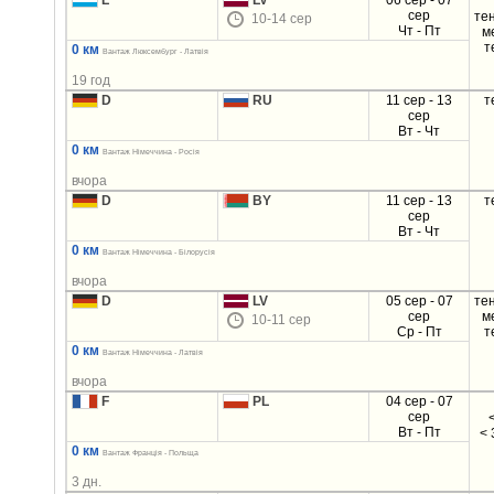
L
LV
06 сер - 07
сер
те
10-14 сер
Чт - Пт
м
т
0 км
Вантаж Люксембург - Латвія
19 год
D
RU
11 сер - 13
т
сер
Вт - Чт
0 км
Вантаж Німеччина - Росія
вчора
D
BY
11 сер - 13
т
сер
Вт - Чт
0 км
Вантаж Німеччина - Білорусія
вчора
D
LV
05 сер - 07
те
сер
м
10-11 сер
Ср - Пт
т
0 км
Вантаж Німеччина - Латвія
вчора
F
PL
04 сер - 07
сер
Вт - Пт
< 
0 км
Вантаж Франція - Польща
3 дн.