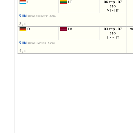
L
LT
06 сер - 07
сер
Чт - Пт
0 км
Вантаж Люксембург - Литва
3 дн.
D
LV
03 сер - 07
м
сер
Пн - Пт
0 км
Вантаж Німеччина - Латвія
4 дн.