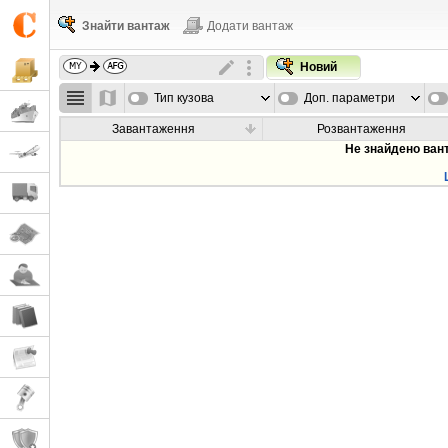
Знайти вантаж
Додати вантаж
Новий
Тип кузова
Доп. параметри
Завантаження
Розвантаження
Не знайдено ван