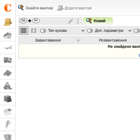
Знайти вантаж
Додати вантаж
Новий
Тип кузова
Доп. параметри
Завантаження
Розвантаження
Не знайдено ван