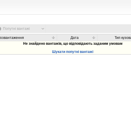
Попутні вантажі
Розвантаження
Дата
Тип кузов
Не знайдено вантажів, що відповідають заданим умовам
Шукати попутні вантажі