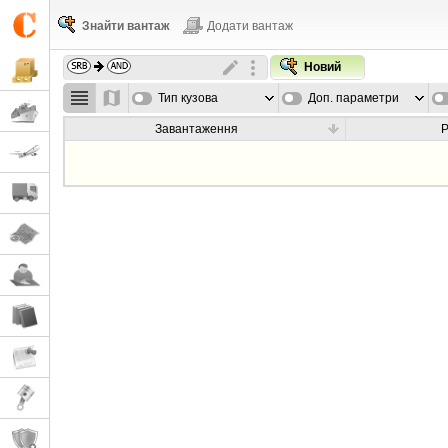
Знайти вантаж
Додати вантаж
Новий
Тип кузова
Доп. параметри
Завантаження