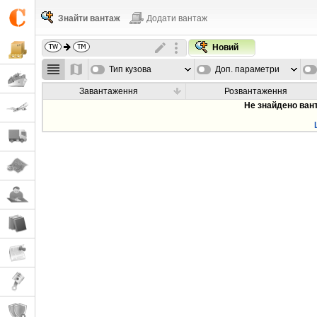
Знайти вантаж
Додати вантаж
Новий
Тип кузова
Доп. параметри
Завантаження
Розвантаження
Не знайдено ван