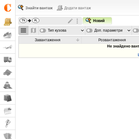
Знайти вантаж
Додати вантаж
Новий
Тип кузова
Доп. параметри
Завантаження
Розвантаження
Не знайдено ван